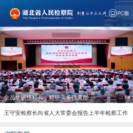
PC版
3
/
全员集训练精兵，精研实务强素能
6
湖北省检察院调研组在恩施州调研
王守安检察长向省人大常委会报告上半年检察工作
湖北省检察院召开党组（扩大）会传达学习第十六