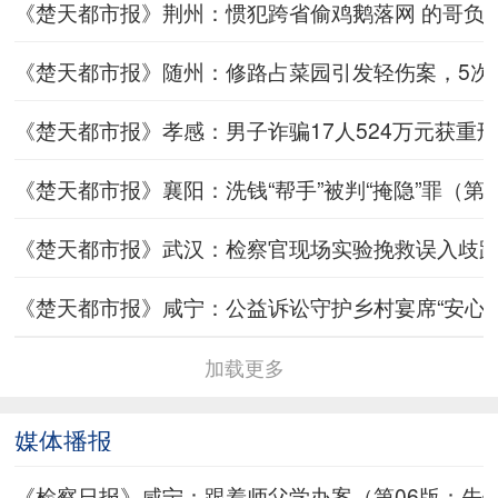
《楚天都市报》荆州：惯犯跨省偷鸡鹅落网 的哥负责接送也
《楚天都市报》随州：修路占菜园引发轻伤案，5次调解保
《楚天都市报》孝感：男子诈骗17人524万元获重刑（第A
《楚天都市报》襄阳：洗钱“帮手”被判“掩隐”罪（第A05版
《楚天都市报》武汉：检察官现场实验挽救误入歧路年轻情
《楚天都市报》咸宁：公益诉讼守护乡村宴席“安心香”（第
加载更多
媒体播报
《检察日报》咸宁：跟着师父学办案（第06版：先锋周刊·