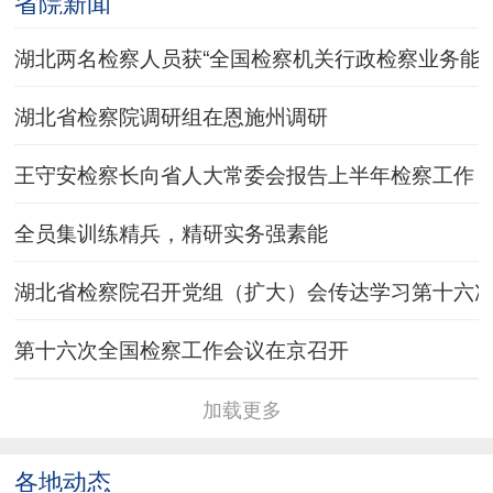
省院新闻
次全国检察工作会议精神
第十六次全国检察工作会议在京召开
湖北两名检察人员获“全国检察机关行政检察业务能手
省检察院组织全省政法领导干部专题研讨班检察系
湖北省检察院调研组在恩施州调研
统分组研学
省检察院召开“两优一先”表彰大会 王守安检察长讲
授专题党课
湖北省检察院调研组在襄阳调研
王守安检察长向省人大常委会报告上半年检察工作
关志鸥走访省人大常委会省政府省政协省法院省检
全员集训练精兵，精研实务强素能
察院 李殿勋孙伟参加有关活动
最高检苗生明副检察长在湖北调研公诉工作
湖北省检察院召开党组（扩大）会传达学习第十六
省检察院召开树立和践行正确政绩观学习教育警示
第十六次全国检察工作会议在京召开
教育会
加载更多
各地动态