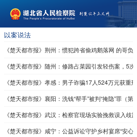
以案说法
《楚天都市报》荆州：惯犯跨省偷鸡鹅落网 的哥负责接送也
《楚天都市报》随州：修路占菜园引发轻伤案，5次调解保
《楚天都市报》孝感：男子诈骗17人524万元获重刑（第A
《楚天都市报》襄阳：洗钱“帮手”被判“掩隐”罪（第A05版
《楚天都市报》武汉：检察官现场实验挽救误入歧路年轻情
《楚天都市报》咸宁：公益诉讼守护乡村宴席“安心香”（第