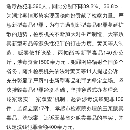
造毒品犯罪390人，同比分别下降39.2%、36.8%，
为湖北毒情形势实现回稳向好贡献了检察力量。严
惩新型毒品犯罪，为有力遏制新型毒品犯罪蔓延扩
散的趋势，检察机关不断加大对生产制造、大宗贩
卖新型毒品等源头性犯罪的打击力度。黄某等人制
造、贩卖依托咪酯、丙帕酯等新型毒品140余公
斤，涉毒资金1500余万元，犯罪网络辐射全国多个
省份，随州检察机关依法对黄某等11人提起公诉，
充分彰显了严厉打击新型毒品犯罪的坚定立场。坚
决摧毁毒品犯罪经济基础，坚持穿透式办案理念，
逐案落实“一案双查”机制，起诉涉毒洗钱犯罪139
件，监督立案17件。孝感市检察院办理的玉某贩卖
毒品、洗钱案，追诉玉某省外贩卖毒品的事实，并
认定洗钱犯罪金额400余万元。