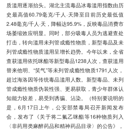
质滥用逐渐抬头。
湖北主流毒品冰毒滥用指数由历
史最高值60.79毫克/千人·天降至目前历史最低值
2.48毫克/千人·天，降幅达95.9%，反映毒品消费市
场萎缩效应明显。同时，部分吸毒人员为逃避查处
打击，转向滥用未列管成瘾性物质，新型毒品及未
列管成瘾性物质滥用呈增长趋势。今年以来，全省
查获滥用依托咪酯等新型毒品1238人次，查获滥用
替来他明、“笑气”等未列管成瘾性物质1791人次，
超过海洛因等传统毒品滥用人数。新型毒品、未列
管成瘾性物质伪装性强、更易获取，青少年群体认
知能力较差，易受到诱骗、沾染。（特别要说明的
是，6月17日上午，公安部禁毒局召开新闻发布
会，发布了《关于将二氟乙咪酯等16种物质列入
〈非药用类麻醉药品和精神药品目录〉的公告》，