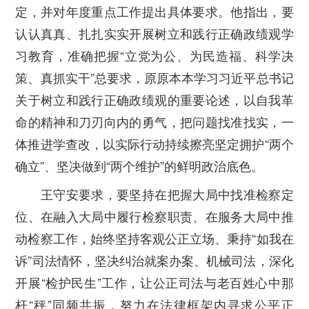
定，并对年度重点工作提出具体要求。他指出，要
认认真真、扎扎实实开展树立和践行正确政绩观学
习教育，准确把握
“
立党为公、为民造福、科学决
策、真抓实干
”
总要求，原原本本学习习近平总书记
关于树立和践行正确政绩观的重要论述，以自我革
命的精神和刀刃向内的勇气，把问题找准找实，一
体推进学查改，以实际行动持续擦亮坚定拥护
“
两个
确立
”
、坚决做到
“
两个维护
”
的鲜明政治底色。
王守安要求，要坚持在把握大局中找准检察定
位、在融入大局中履行检察职责、在服务大局中推
动检察工作，始终坚持客观公正立场、秉持
“
如我在
诉
”
司法情怀，坚决纠治就案办案、机械司法，深化
开展
“
检护民生
”
工作，让公正司法与老百姓心中那
杆
“
秤
”
同频共振，努力在法律框架内寻求公平正