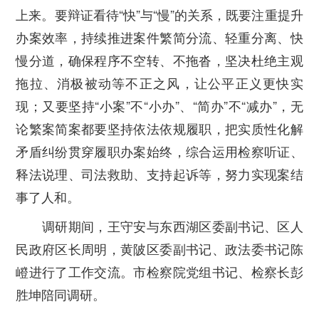
上来。要辩证看待
“
快
”
与
“
慢
”
的关系，既要注重提升
办案效率，持续推进案件繁简分流、轻重分离、快
慢分道，确保程序不空转、不拖沓，坚决杜绝主观
拖拉、消极被动等不正之风，让公平正义更快实
现；又要坚持
“
小案
”
不
“
小办
”
、
“
简办
”
不
“
减办
”
，无
论繁案简案都要坚持依法依规履职，把实质性化解
矛盾纠纷贯穿履职办案始终，综合运用检察听证、
释法说理、司法救助、支持起诉等，努力实现案结
事了人和。
调研期间，王守安与东西湖区委副书记、区人
民政府区长周明，黄陂区委副书记、政法委书记陈
嶝进行了工作交流。市检察院党组书记、检察长彭
胜坤陪同调研。