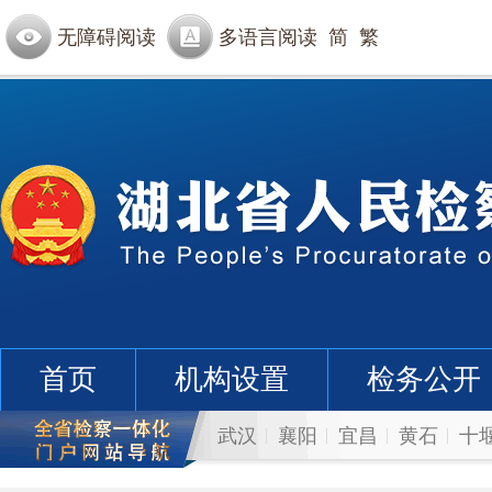
无障碍阅读
多语言阅读
简
繁
首页
机构设置
检务公开
武汉
襄阳
宜昌
黄石
十