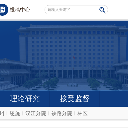
投稿中心
理论研究
接受监督
州
恩施
汉江分院
铁路分院
林区