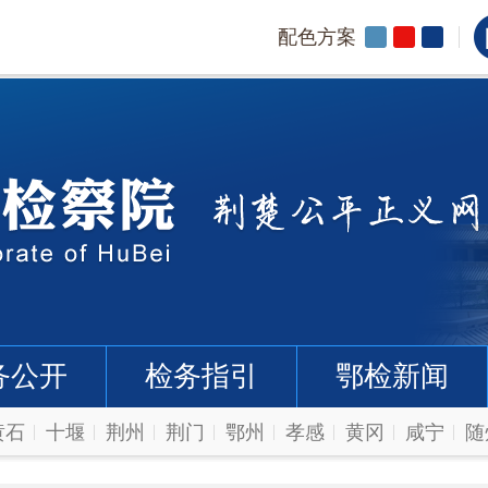
配色方案
务公开
检务指引
鄂检新闻
黄石
十堰
荆州
荆门
鄂州
孝感
黄冈
咸宁
随