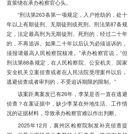
直萦绕在承办检察官心头。
“刑法第263条第一项规定，入户抢劫的，处十
年以上有期徒刑、无期徒刑或死刑。刑法第87条规
定，法定最高刑为无期徒刑、死刑的，经过二十年
的，不再追诉。如果二十年以后认为必须追诉的，
须报请最高人民检察院核准。”承办检察官说，“但
刑法第88条规定，在人民检察院、公安机关、国家
安全机关立案侦查或者在人民法院受理案件以后，
逃避侦查或者审判的，不受追诉期限的限制。”
该案距离案发已有26年，李某是否一直在逃避
侦查？在案证据中，缺少李某在外地生活、工作情
况的证据材料，导致承办检察官难以作出判断。
2025年12月，襄州区检察院制发补充侦查提