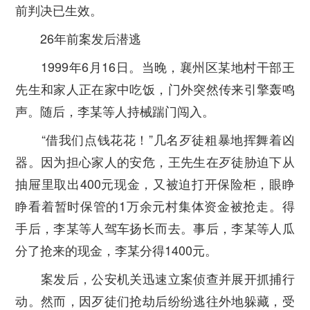
前判决已生效。
26年前案发后潜逃
1999年6月16日。当晚，襄州区某地村干部王
先生和家人正在家中吃饭，门外突然传来引擎轰鸣
声。随后，李某等人持械踹门闯入。
“借我们点钱花花！”几名歹徒粗暴地挥舞着凶
器。因为担心家人的安危，王先生在歹徒胁迫下从
抽屉里取出400元现金，又被迫打开保险柜，眼睁
睁看着暂时保管的1万余元村集体资金被抢走。得
手后，李某等人驾车扬长而去。事后，李某等人瓜
分了抢来的现金，李某分得1400元。
案发后，公安机关迅速立案侦查并展开抓捕行
动。然而，因歹徒们抢劫后纷纷逃往外地躲藏，受