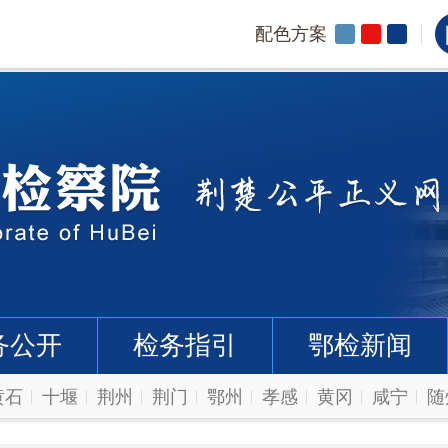
配色方案
务公开
检务指引
鄂检新闻
黄石
十堰
荆州
荆门
鄂州
孝感
黄冈
咸宁
随