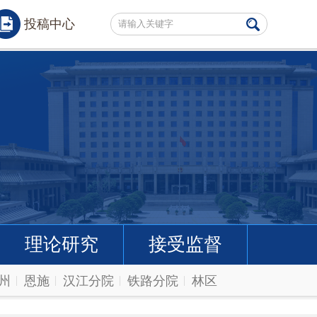
投稿中心
理论研究
接受监督
州
恩施
汉江分院
铁路分院
林区