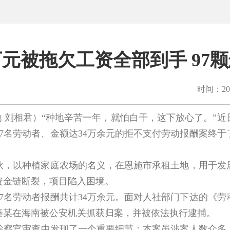
万元被拖欠工资全部到手 97
时间：202
 刘相君）“种地辛苦一年，就怕白干，这下放心了。”
7名劳动者、金额达34万余元的拒不支付劳动报酬案终于
伙，以种植家庭农场的名义，在恩施市承租土地，用于发展
资金链断裂，项目陷入困境。
97名劳动者报酬共计34万余元。面对人社部门下达的《
秦某在海南被公安机关抓获归案，并被依法执行逮捕。
官审查中发现了一个重要细节：本案虽涉案人数众多、