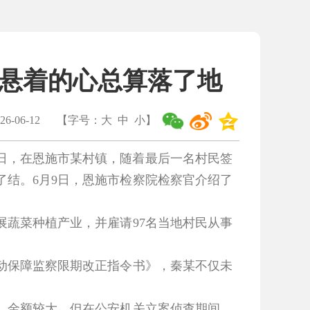
颗悬着的心总算落了地
6-06-12
【字号：
大
中
小
】
近日，在恩施市某村镇，随着最后一名村民签
了结。6月9日，恩施市检察院检察官介绍了
蔬菜种植产业，并雇请97名当地村民从事
劳动保障监察限期改正指令书》，秦某不仅未
金额较大，但在公安机关立案侦查期间，