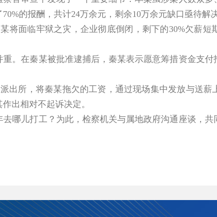
70%的报酬，共计24万余元，剩余10万余元缺口亟待解
将面临牢狱之灾，企业彻底倒闭，剩下的30%欠薪短
。在秦某被批准逮捕后，秦某表示愿意筹措资金支付拖
派出所，将秦某拖欠的工资，通过现场集中发放与送薪上
其作出相对不起诉决定。
哪儿打工？为此，检察机关与属地政府沟通座谈，共同