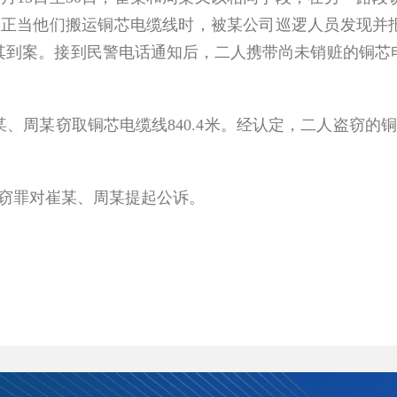
晚，正当他们搬运铜芯电缆线时，被某公司巡逻人员发现并
其到案。接到民警电话通知后，二人携带尚未销赃的铜芯
某、周某窃取铜芯电缆线840.4米。经认定，二人盗窃的铜
窃罪对崔某、周某提起公诉。