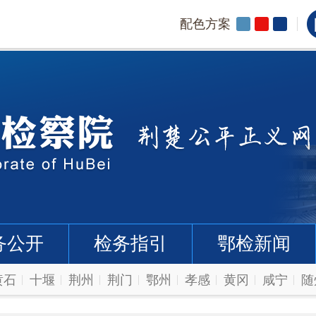
配色方案
务公开
检务指引
鄂检新闻
黄石
十堰
荆州
荆门
鄂州
孝感
黄冈
咸宁
随