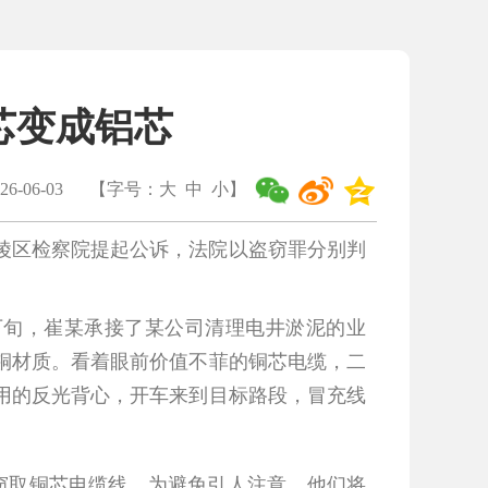
芯变成铝芯
6-06-03
【字号：
大
中
小
】
陵区检察院提起公诉，法院以盗窃罪分别判
下旬，崔某承接了某公司清理电井淤泥的业
铜材质。看着眼前价值不菲的铜芯电缆，二
用的反光背心，开车来到目标路段，冒充线
段窃取铜芯电缆线。为避免引人注意，他们将