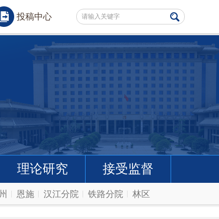
投稿中心
理论研究
接受监督
州
恩施
汉江分院
铁路分院
林区