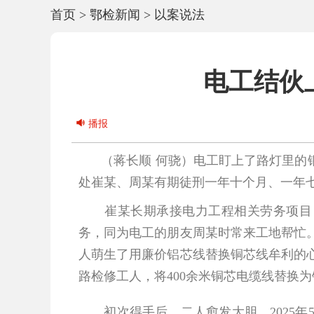
首页
>
鄂检新闻
>
以案说法
电工结伙
播报
（蒋长顺 何骁）
电工盯上了路灯里的
处崔某、周某有期徒刑一年十个月、一年七
崔某长期承接电力工程相关劳务项目，对
务，同为电工的朋友周某时常来工地帮忙
人萌生了用廉价铝芯线替换铜芯线牟利的
路检修工人，将400余米铜芯电缆线替换
初次得手后，二人愈发大胆。2025年5