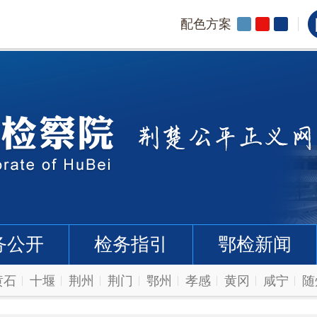
配色方案
务公开
检务指引
鄂检新闻
黄石
十堰
荆州
荆门
鄂州
孝感
黄冈
咸宁
随