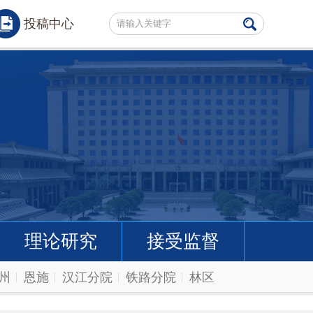
投稿中心
理论研究
接受监督
州
恩施
汉江分院
铁路分院
林区