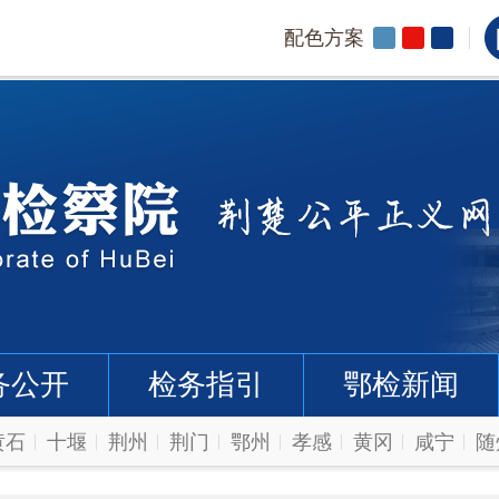
配色方案
务公开
检务指引
鄂检新闻
黄石
十堰
荆州
荆门
鄂州
孝感
黄冈
咸宁
随