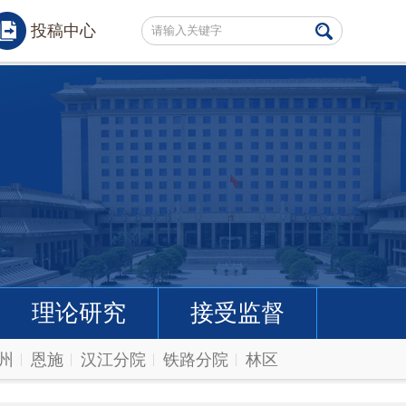
投稿中心
理论研究
接受监督
州
恩施
汉江分院
铁路分院
林区