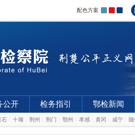
配色方案
务公开
检务指引
鄂检新闻
黄石
十堰
荆州
荆门
鄂州
孝感
黄冈
咸宁
随