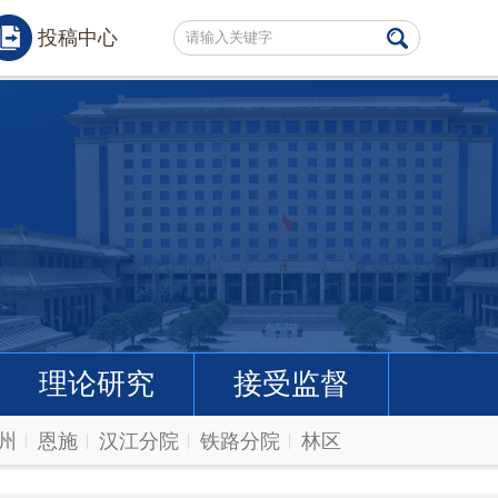
投稿中心
理论研究
接受监督
州
恩施
汉江分院
铁路分院
林区