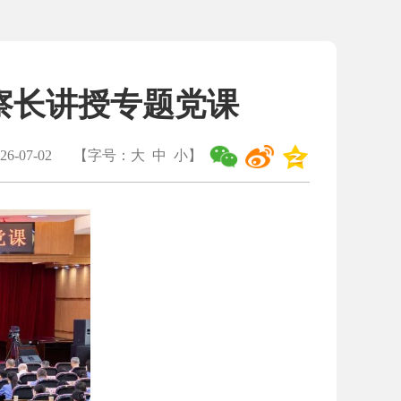
察长讲授专题党课
6-07-02
【字号：
大
中
小
】