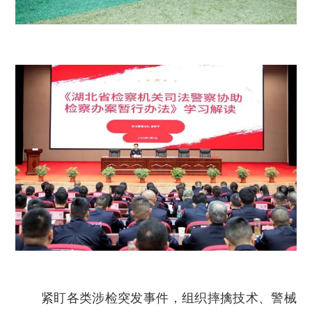
紧盯各类涉检突发事件，组织摔擒技术、警械