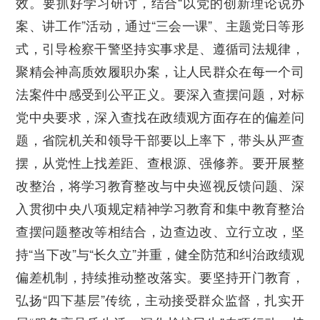
效。
要抓好学习研讨，
结合“以党的创新理论说办
案、讲工作”活动，通过“三会一课”、主题党日等形
式，引导检察干警坚持实事求是、遵循司法规律，
聚精会神高质效履职办案，让人民群众在每一个司
法案件中感受到公平正义。
要深入查摆问题，
对标
党中央要求，深入查找在政绩观方面存在的偏差问
题，省院机关和领导干部要以上率下，带头从严查
摆，从党性上找差距、查根源、强修养。
要开展整
改整治，
将学习教育整改与中央巡视反馈问题、深
入贯彻中央八项规定精神学习教育和集中教育整治
查摆问题整改等相结合，边查边改、立行立改，坚
持“当下改”与“长久立”并重，健全防范和纠治政绩观
偏差机制，持续推动整改落实。
要坚持开门教育，
弘扬“四下基层”传统，主动接受群众监督，扎实开