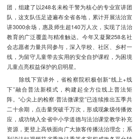
团，组建了以248名未检干警为核心的专业宣讲团
队，这支队伍足迹遍布全省各地，累计开展法治宣
讲3000余场，惠及师生超140万人次，实现了法治
教育的广泛覆盖与精准触达。今年又凝聚258名社
会志愿者力量共同参与，深入学校、社区、乡村一
线，为留守儿童带去实用的安全自护课程，为困境
儿童点亮权益保护的启明星。
除线下宣讲外，省检察院积极创新“线上+线
下”融合普法新模式，构建起全方位线上普法矩
阵。“心尖上的检察·普法微课堂”已连续推出五季共
二十余期，点击量突破千万次，形成现象级传播效
应，成功纳入全省中小学道德与法治课堂教学补充
资源，更登上高铁面向广大旅客传播法治理念；系
列说法短视频获省委政法委等多家权威政务平台转