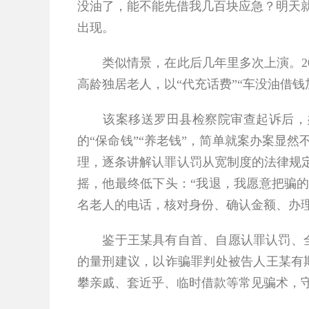
没油了，能不能先借我几百块应急？明天就
出现。
类似情景，在此后几年里多次上演。202
高龄独居老人，以“代充话费”“车没油借
该案移送罗田县检察院审查起诉后，办案
的“保命钱”“养老钱”，简单就案办案显
理，逐条讲解认罪认罚从宽制度的法律规
摇，他最终低下头：“我退，我愿意把骗
名老人的电话，核对身份、确认金额、办理
鉴于王某具有自首、自愿认罪认罚、全额
的量刑建议，以诈骗罪判处被告人王某有期
攀亲戚、套近乎、临时借款等常见骗术，守