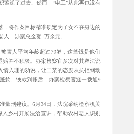
积蓄递了过去。然而，“电工”从此再也没有
村落，将作案目标精准锁定为子女不在身边的
老人，涉案总金额1万余元。
害人平均年龄超过70岁，这些钱是他们
赃退赔并不积极。办案检察官多次对其释法说
入情入理的劝说，让王某的态度从抗拒到动
赃款。钱款到账后，办案检察官逐一拨通9
量刑建议。6月24日，法院采纳检察机关
案深入乡村开展法治宣讲，帮助农村老人识别