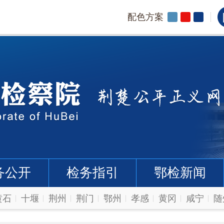
配色方案
务公开
检务指引
鄂检新闻
黄石
十堰
荆州
荆门
鄂州
孝感
黄冈
咸宁
随