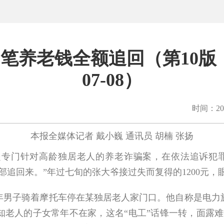
养老钱全额追回（第10版：基
07-08）
时间：202
本报全媒体记者
戴小巍
通讯员
胡楠
张扬
起专门针对高龄独居老人的养老诈骗案，在依法追诉犯
部追回来。”年过七旬的张大爷接过失而复得的1200元，
年男子骑着摩托车停在某独居老人家门口。他自称是电力
知老人的子女常年不在家，这名“电工”话锋一转，面露难