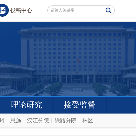
投稿中心
理论研究
接受监督
州
恩施
汉江分院
铁路分院
林区