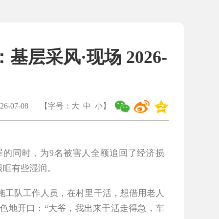
层采风·现场 2026-
6-07-08
【字号：
大
中
小
】
罪的同时，为9名被害人全额追回了经济损
眼眶有些湿润。
施工队工作人员，在村里干活，想借用老人
色地开口：“大爷，我出来干活走得急，车