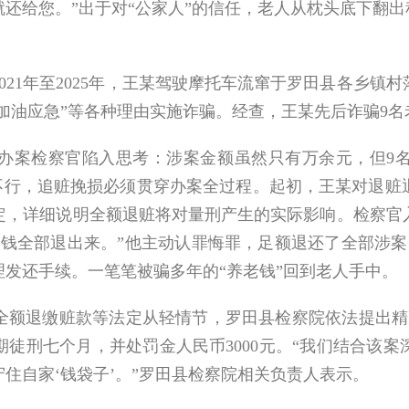
还给您。”出于对“公家人”的信任，老人从枕头底下翻出
1年至2025年，王某驾驶摩托车流窜于罗田县各乡镇
钱加油应急”等各种理由实施诈骗。经查，王某先后诈骗9名
检察官陷入思考：涉案金额虽然只有万余元，但9名被
然不行，追赃挽损必须贯穿办案全过程。起初，王某对退
定，详细说明全额退赃将对量刑产生的实际影响。检察官
的钱全部退出来。”他主动认罪悔罪，足额退还了全部涉案
发还手续。一笔笔被骗多年的“养老钱”回到老人手中。
退缴赃款等法定从轻情节，罗田县检察院依法提出精准
徒刑七个月，并处罚金人民币3000元。“我们结合该
住自家‘钱袋子’。”罗田县检察院相关负责人表示。