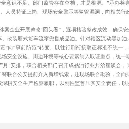
意识不足、部门监管存在空档，才是根源。”承办检察
备案、人员持证上岗、现场安全警示等监管漏洞，向相关
案企业开展整改“回头看”，逐项核验整改成效，确保安
改装厢式货车流窜兜售成品油。针对辖区流动黑加油点
责”向“事前防范”转变。以往行刑衔接取证标准不统一
现场安全设施、周边环境等核心要素纳入取证重点，统一
产月”安排，联合相关部门召开成品油行业共治座谈会，同
干警联合公安提前介入新增线索，赴现场联合勘验，全面
耕安全生产检察履职，以刚性监督压实安全责任，以协