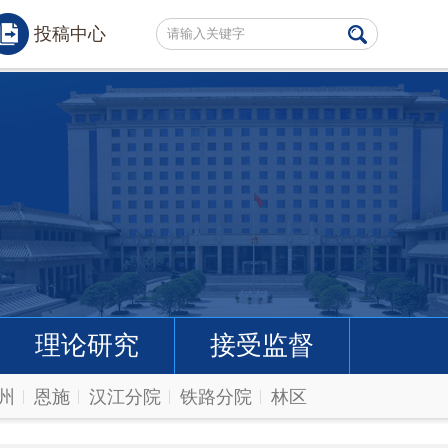
投稿中心
理论研究
接受监督
州
恩施
汉江分院
铁路分院
林区