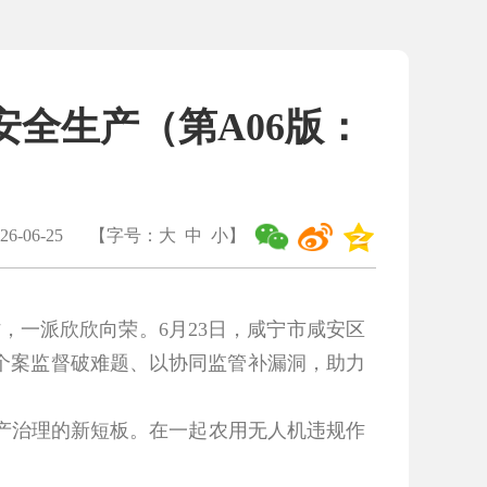
全生产（第A06版：
6-06-25
【字号：
大
中
小
】
一派欣欣向荣。6月23日，咸宁市咸安区
个案监督破难题、以协同监管补漏洞，助力
治理的新短板。在一起农用无人机违规作