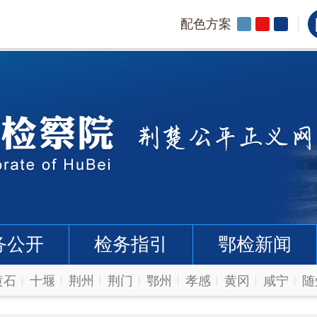
配色方案
务公开
检务指引
鄂检新闻
黄石
十堰
荆州
荆门
鄂州
孝感
黄冈
咸宁
随