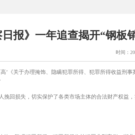
察日报》一年追查揭开“钢板销
时间：202
高’《关于办理掩饰、隐瞒犯罪所得、犯罪所得收益刑事
”
害人挽回损失，切实保护了各类市场主体的合法财产权益