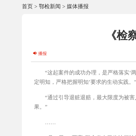
首页
>
鄂检新闻
>
媒体播报
《检
播报
“这起案件的成功办理，是严格落实‘两
定明知，严格把握明知’要求的生动实践。
“通过引导退赃退赔，最大限度为被
果。”
……