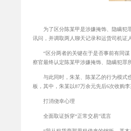
为了区分陈某甲是涉嫌掩饰、隐瞒犯
讯问，并调取两人聊天记录和运货司机证
“区分两者的关键在于是否事前有同
察官最终认定陈某甲涉嫌掩饰、隐瞒犯罪
与此同时，朱某、陈某乙的行为模式也坐
板，其中，朱某以87万余元先后6次收购李某
打消侥幸心理
全面取证拆穿“正常交易”谎言
“我从租赁商那里租借来的钢板，基本