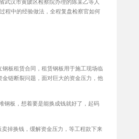
北省武汉市黄陂区检察院办理的陈某乙等人
职过程中的经验做法，全程复盘检察官如何
订立钢板租赁合同，租赁钢板用于施工现场临
资金链断裂问题，面对巨大的资金压力，他
那堆钢板，想着要是能换成钱就好了，起码
板卖掉换钱，缓解资金压力，等工程款下来