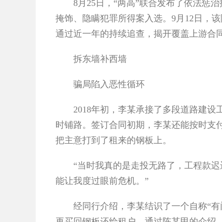
8月25日，“两高”联合发布了依法
掩饰、隐瞒犯罪所得案入选。9月12日，
通过近一年的持续追查，揭开覆盖上游合
拆东墙补西墙
骗局陷入恶性循环
2018年初，李某承接了多段道路建
时铺路。签订合同初期，李某还能按时支
把主意打到了租来的钢板上。
“当时我真的是走投无路了，工程款迟
能让我度过眼前危机。”
经同行介绍，李某结识了一个自称“
再买回钢板还给租户。通过陈某甲的介绍