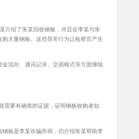
李某介绍了朱某回收钢板，并且在李某与朱
收购大量钢板。这些异常行为让检察官产生
资金流向、通讯记录、交易模式等方面继续
这就需要有确凿的证据，证明钢板收购者知
明知钢板是李某诈骗所得，仍介绍朱某帮助李