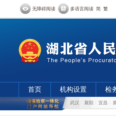
无障碍阅读
多语言阅读
简
繁
首页
机构设置
检
武汉
襄阳
宜昌