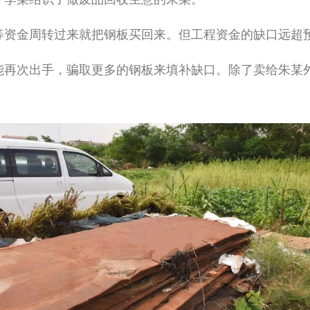
等资金周转过来就把钢板买回来。但工程资金的缺口远超
能再次出手，骗取更多的钢板来填补缺口。除了卖给朱某