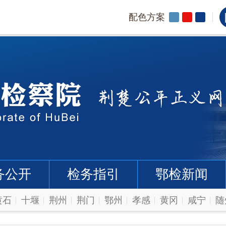
配色方案
务公开
检务指引
鄂检新闻
黄石
十堰
荆州
荆门
鄂州
孝感
黄冈
咸宁
随