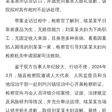
某某表示认罪认罚，并愿意向被害人赔礼道歉，该
院拟对其作相对不起诉处理。
带案走访过程中，检察官了解到，续某某平日
靠捡废品为生，无赔偿能力；刘某某夫妇为下岗职
工，无固定收入来源，且身患多种疾病。看着因案
陷入困境的刘某某一家，检察官引导刘某某夫妇向
检察机关申请国家司法救助。
鉴于双方当事人年纪较大、行动不便，2024年
3月，随县检察院邀请人大代表、人民监督员和当
地综治干部一起到均川镇综治中心开展检察听证。
检察官向与会人员详细介绍案情、证据、法律规定
及风险研判等情况，并充分释法说理。续某某当场
认错并赔礼道歉，取得刘某某夫妇谅解。最终，听