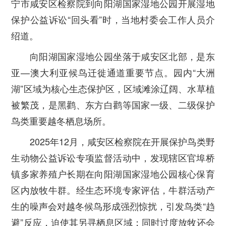
宁市咸安区检察院到向阳湖国家湿地公园开展湿地
保护公益诉讼“回头看”时，当地村委会工作人员介
绍道。
向阳湖国家湿地公园坐落于咸安区北部，是东
亚—澳大利亚候鸟迁徙通道重要节点。园内“大洲
湖”区域为核心生态保护区，区域滩涂辽阔、水草植
被繁茂，是黑鹳、东方白鹳等国家一级、二级保护
鸟类重要越冬栖息场所。
2025年12月，咸安区检察院在开展保护鸟类野
生动物公益诉讼专项监督活动中，发现辖区官埠桥
镇多家养殖户长期在向阳湖国家湿地公园核心保育
区内放牧牛群。经生态环境专家评估，牛群活动产
生的噪声会对越冬候鸟形成强烈惊扰，引发鸟类“趋
避”反应，迫使其另寻栖息区域；同时过度放牧还会