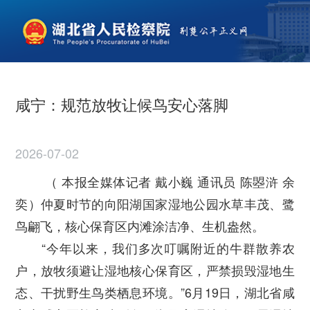
咸宁：规范放牧让候鸟安心落脚
2026-07-02
（ 本报全媒体记者
戴小巍
通讯员
陈曌浒
余
奕）
仲夏时节的向阳湖国家湿地公园水草丰茂、鹭
鸟翩飞，核心保育区内滩涂洁净、生机盎然。
“今年以来，我们多次叮嘱附近的牛群散养农
户，放牧须避让湿地核心保育区，严禁损毁湿地生
态、干扰野生鸟类栖息环境。”6月19日，湖北省咸