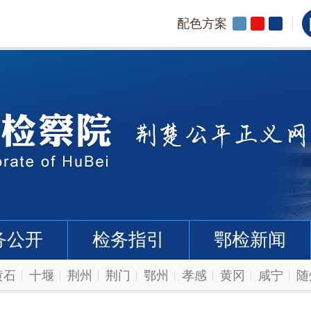
配色方案
务公开
检务指引
鄂检新闻
黄石
十堰
荆州
荆门
鄂州
孝感
黄冈
咸宁
随