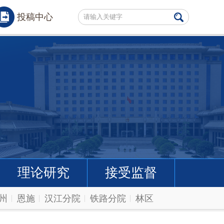
投稿中心
理论研究
接受监督
州
恩施
汉江分院
铁路分院
林区