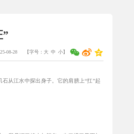
”
5-08-28
【字号：
大
中
小
】
石从江水中探出身子。它的肩膀上“扛”起