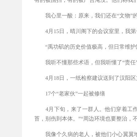
有的被围挡，有的被广告淹没。他们称我们
我心里一酸：原来，我们还在“文物”的
4
月
15
日，晴川阁下的会议室里，我第
“禹功矶的历史价值极高，但日常维护缺位
我听不懂那些术语，但我听懂了“责任”
4
月
18
日，一纸检察建议送到了汉阳区
17
个“老家伙”一起被修缮
4
月下旬，来了一群人。他们穿着工作
苔，别伤到本体。”“周边环境也要整治，
我像个久病的老人，被他们小心翼翼地“