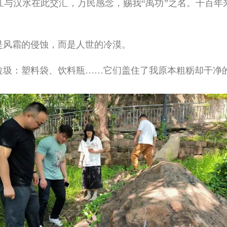
汉水在此交汇，万民感念，赐我“禹功”之名。千百年
风霜的侵蚀，而是人世的冷漠。
圾：塑料袋、饮料瓶……它们盖住了我原本粗粝却干净