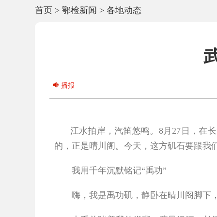
首页
>
鄂检新闻
>
各地动态
播报
江水拍岸，汽笛悠鸣。
8
月
27
日，在长
的，正是晴川阁。今天，这方矶石要跟我
我用千年沉默铭记“禹功”
嗨，我是禹功矶，静卧在晴川阁脚下，