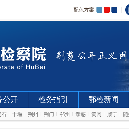
配色方案
务公开
检务指引
鄂检新闻
黄石
十堰
荆州
荆门
鄂州
孝感
黄冈
咸宁
随